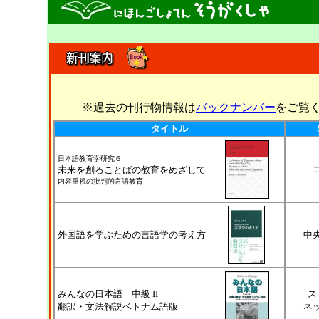
※過去の刊行物情報は
バックナンバー
をご覧
タイトル
日本語教育学研究６
未来を創ることばの教育をめざして
内容重視の批判的言語教育
外国語を学ぶための言語学の考え方
中
みんなの日本語 中級 II
ス
翻訳・文法解説ベトナム語版
ネ