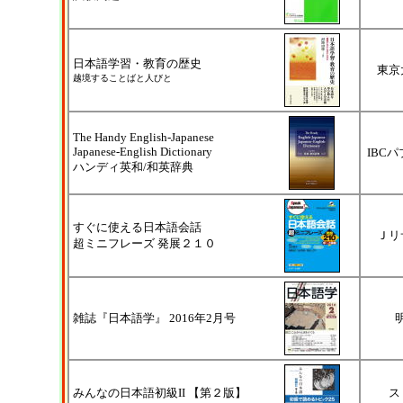
日本語学習・教育の歴史
東京
越境することばと人びと
The Handy English-Japanese
Japanese-English Dictionary
IBC
ハンディ英和/和英辞典
すぐに使える日本語会話
Ｊリ
超ミニフレーズ 発展２１０
雑誌『日本語学』 2016年2月号
みんなの日本語初級II 【第２版】
ス