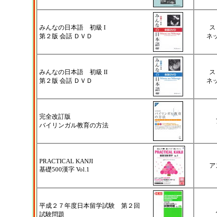
みんなの日本語 初級 I
ス
第２版 会話 ＤＶＤ
ネ
みんなの日本語 初級 II
ス
第２版 会話 ＤＶＤ
ネ
完全改訂版
バイリンガル教育の方法
PRACTICAL KANJI
ア
基礎500漢字 Vol.1
平成２７年度日本留学試験 第２回
試験問題