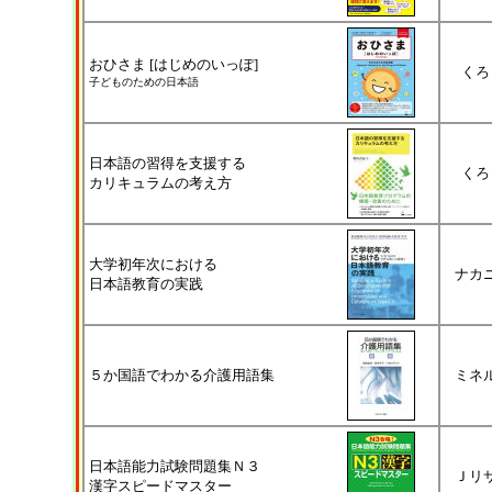
おひさま [はじめのいっぽ]
くろ
子どものための日本語
日本語の習得を支援する
くろ
カリキュラムの考え方
大学初年次における
ナカ
日本語教育の実践
５か国語でわかる介護用語集
ミネ
日本語能力試験問題集Ｎ３
Ｊリ
漢字スピードマスター