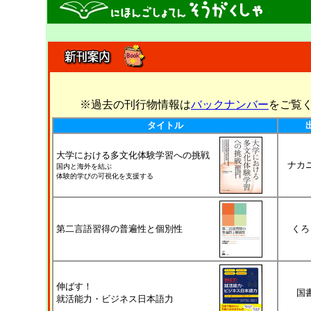
※過去の刊行物情報は
バックナンバー
をご覧
タイトル
大学における多文化体験学習への挑戦
ナカ
国内と海外を結ぶ
体験的学びの可視化を支援する
第二言語習得の普遍性と個別性
くろ
伸ばす！
国
就活能力・ビジネス日本語力