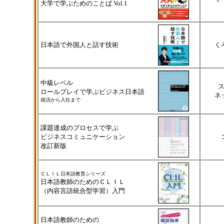
大学で学ぶためのことば Vol.1
日本語で外国人と話す技術
く
中級レベル
ロールプレイで学ぶビジネス日本語
ネ
就活から入社まで
課題達成のプロセスで学ぶ
ビジネスコミュニケーション
改訂新版
ＣＬＩＬ日本語教育シリーズ
日本語教師のためのＣＬＩＬ
（内容言語統合型学習）入門
日本語教師のための