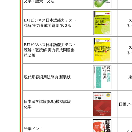
文字・語彙・文法
BJTビジネス日本語能力テスト
読解 実力養成問題集 第２版
ネ
BJTビジネス日本語能力テスト
聴解・聴読解 実力養成問題集
ネ
第２版
現代形容詞用法辞典 新装版
日本留学試験(EJU)模擬試験
日販ア
化学
語彙ドン！
く