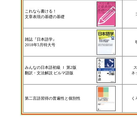
これなら書ける！
文章表現の基礎の基礎
雑誌『日本語学』
2018年5月特大号
みんなの日本語初級 Ｉ 第2版
翻訳・文法解説 ビルマ語版
ネ
第二言語習得の普遍性と個別性
く