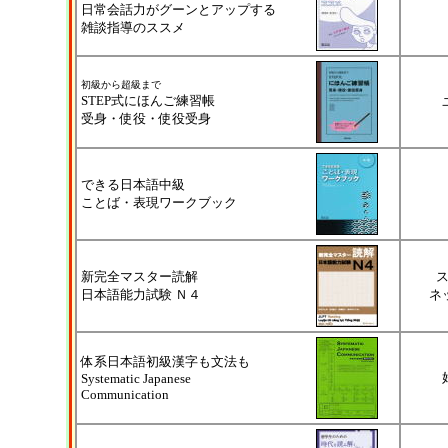
日常会話力がグーンとアップする
雑談指導のススメ
初級から超級まで
STEP式にほんご練習帳
受身・使役・使役受身
できる日本語中級
ことば・表現ワークブック
新完全マスター読解
日本語能力試験 Ｎ４
ネ
体系日本語初級漢字も文法も
Systematic Japanese
Communication