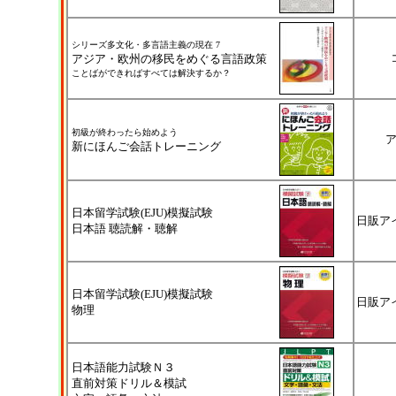
シリーズ多文化・多言語主義の現在 7
アジア・欧州の移民をめぐる言語政策
ことばができればすべては解決するか？
初級が終わったら始めよう
新にほんご会話トレーニング
日本留学試験(EJU)模擬試験
日販ア
日本語 聴読解・聴解
日本留学試験(EJU)模擬試験
日販ア
物理
日本語能力試験Ｎ３
直前対策ドリル＆模試