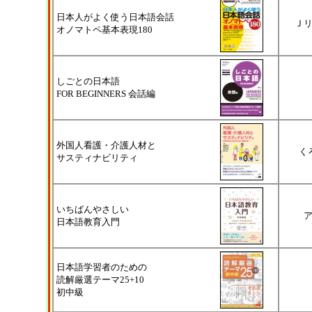
日本人がよく使う日本語会話
Ｊ
オノマトペ基本表現180
しごとの日本語
FOR BEGINNERS 会話編
外国人看護・介護人材と
く
サスティナビリティ
いちばんやさしい
日本語教育入門
日本語学習者のための
読解厳選テーマ25+10
初中級