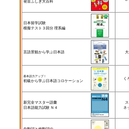
発音ふしぎ大百科
日本留学試験
模擬テスト３回分 理系編
言語景観から学ぶ日本語
大
基本語力アップ！
く
初級から学ぶ日本語コロケーション
新完全マスター語彙
ス
日本語能力試験 Ｎ４
ネ
自動詞と他動詞の