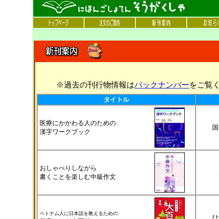
※過去の刊行物情報は
バックナンバー
をご覧
タイトル
医療にかかわる人のための
国
漢字ワークブック
おしゃべりしながら
書くことを楽しむ中級作文
ベトナム人に日本語を教えるための
ひ