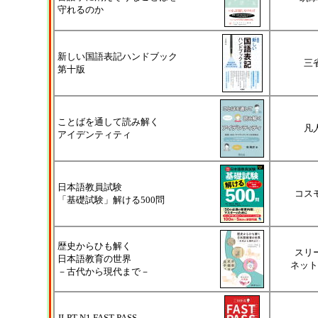
守れるのか
新しい国語表記ハンドブック
三
第十版
ことばを通して読み解く
凡
アイデンティティ
日本語教員試験
コス
「基礎試験」解ける500問
歴史からひも解く
スリ
日本語教育の世界
ネット
－古代から現代まで－
JLPT N1 FAST PASS