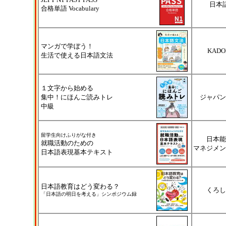
日本
合格単語 Vocabulary
マンガで学ぼう！
KADO
生活で使える日本語文法
１文字から始める
集中！にほんご読みトレ
ジャパン
中級
留学生向けふりがな付き
日本能
就職活動のための
マネジメン
日本語表現基本テキスト
日本語教育はどう変わる？
くろし
「日本語の明日を考える」シンポジウム録