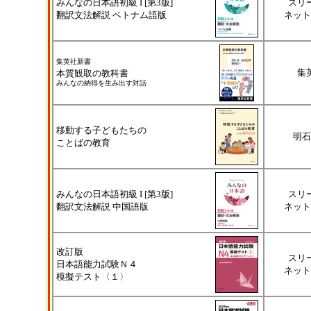
みんなの日本語初級 I [第3版]
スリ
翻訳文法解説 ベトナム語版
ネット
集英社新書
集
本質観取の教科書
みんなの納得を生み出す対話
移動する子どもたちの
明石
ことばの教育
みんなの日本語初級 I [第3版]
スリ
翻訳文法解説 中国語版
ネット
改訂版
スリ
日本語能力試験Ｎ４
ネット
模擬テスト〈１〉