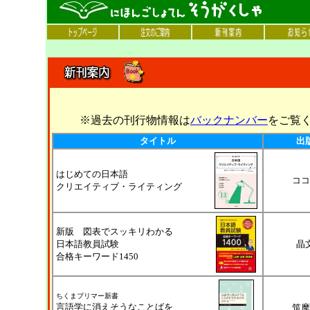
※過去の刊行物情報は
バックナンバー
をご覧
タイトル
出
はじめての日本語
ココ
クリエイティブ・ライティング
新版 図表でスッキリわかる
日本語教員試験
晶
合格キーワード1450
ちくまプリマー新書
言語学に消えそうなことばを
筑摩