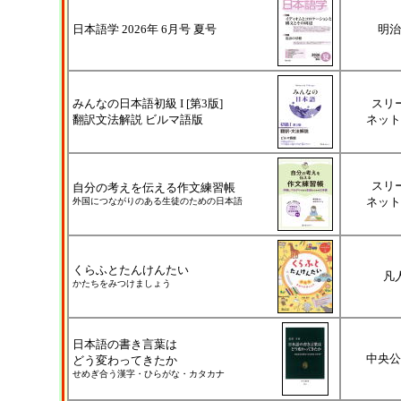
日本語学 2026年 6月号 夏号
明治
みんなの日本語初級 I [第3版]
スリ
翻訳文法解説 ビルマ語版
ネット
スリ
自分の考えを伝える作文練習帳
ネット
外国につながりのある生徒のための日本語
くらふとたんけんたい
凡
かたちをみつけましょう
日本語の書き言葉は
中央公
どう変わってきたか
せめぎ合う漢字・ひらがな・カタカナ