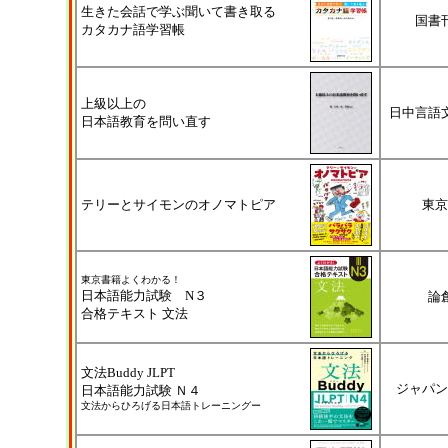
生きた会話で学ぶ聞いて書き取る
国書
カタカナ語学習帳
上級以上の
日中言語
日本語教育を問い直す
テリーとサイモンのオノマトピア
東京
東京書籍よくわかる！
日本語能力試験 N３
論
合格テキスト 文法
文法Buddy JLPT
ジャパン
日本語能力試験 Ｎ４
文法からひろげる日本語トレーニングー