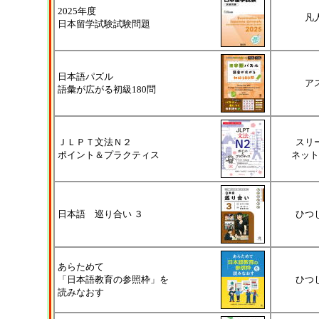
2025年度
凡
日本留学試験試験問題
日本語パズル
ア
語彙が広がる初級180問
ＪＬＰＴ文法Ｎ２
スリ
ポイント＆プラクティス
ネット
日本語 巡り合い ３
ひつ
あらためて
「日本語教育の参照枠」を
ひつ
読みなおす