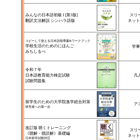
みんなの日本語初級 I [第3版]
スリ
翻訳文法解説 シンハラ語版
ネット
コピーして使える
日本語指導書&ワークブック
学校生活のためのにほんご
学事
みちしるべ
令和７年
日本語教育能力検定試験
凡
試験問題集
留学生のための大学院進学総合対策
ア
研究者への第一歩
改訂版 聴くトレーニング
スリ
《聴解・聴読解》基礎編
ネット
日本留学試験対応