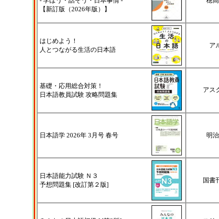
- 学ぼう・話そう・日本事情 -
穂高
【新訂版（2026年版）】
はじめよう！
ア
人とつながる生活の日本語
基礎・応用総合対策！
アス
日本語教員試験 攻略問題集
日本語学 2026年 3月号 春号
明治
日本語能力試験 Ｎ３
国書
予想問題集 [改訂第２版]