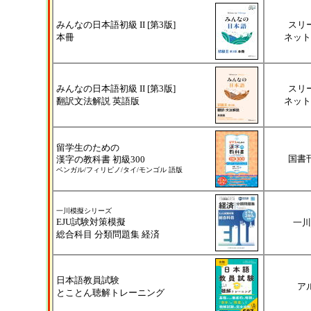
みんなの日本語初級 II [第3版]
スリ
本冊
ネット
みんなの日本語初級 II [第3版]
スリ
翻訳文法解説 英語版
ネット
留学生のための
国書
漢字の教科書 初級300
ベンガル/フィリピノ/タイ/モンゴル 語版
一川模擬シリーズ
EJU試験対策模擬
一川
総合科目 分類問題集 経済
日本語教員試験
ア
とことん聴解トレーニング