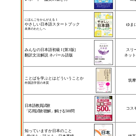
にほんごをかんがえる 1
やさしい日本語スタートブック
ゆま
未来のわたしへ
みんなの日本語初級 I [第3版]
スリ
翻訳文法解説 ネパール語版
ネット
ことばを学ぶとはどういうことか
筑摩
外国語学習の本質
日本語教員試験
コス
「応用試験 聴解」解ける500問
知っていますか日本のこと