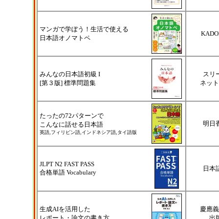
マンガで学ぼう！生活で使える
KADO
日本語オノマトペ
みんなの日本語初級 I
スリ
[第３版] 標準問題集
ネット
たったの72パターンで
明日
こんなに話せる日本語
英語,フィリピン語,インドネシア語,タイ語版
JLPT N2 FAST PASS
日本
合格単語 Vocabulary
生成AIを活用した
慶應義
レポート・論文の書き方
出