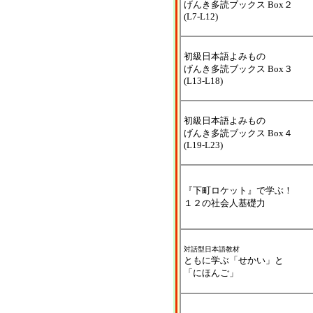
げんき多読ブックス Box２
(L7-L12)
初級日本語よみもの
げんき多読ブックス Box３
(L13-L18)
初級日本語よみもの
げんき多読ブックス Box４
(L19-L23)
『下町ロケット』で学ぶ！
１２の社会人基礎力
対話型日本語教材
ともに学ぶ「せかい」と
「にほんご」