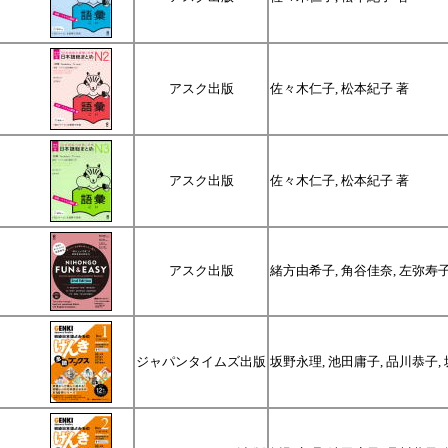
アスク出版
佐々木仁子, 松本紀子 著
アスク出版
佐々木仁子, 松本紀子 著
アスク出版
緒方由希子, 角谷佳奈, 左弥寿子
ジャパンタイムズ出版
坂野永理, 池田庸子, 品川恭子,