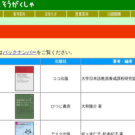
は
バックナンバー
をご覧ください。
出版社
著者・編者
ココ出版
大学日本語教員養成課程研究協
ひつじ書房
大和隆介 著
アスク出版
佐々木仁子, 松本紀子 著