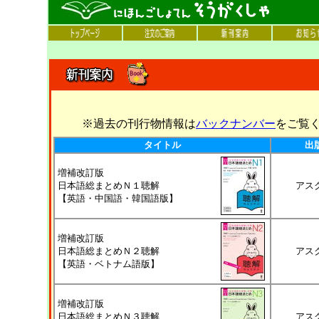
※過去の刊行物情報は
バックナンバー
をご覧
タイトル
出
増補改訂版
日本語総まとめＮ１聴解
アス
【英語・中国語・韓国語版】
増補改訂版
日本語総まとめＮ２聴解
アス
【英語・ベトナム語版】
増補改訂版
日本語総まとめＮ３聴解
アス