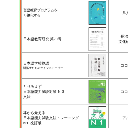
言語教育プログラムを
凡
可視化する
長沼
日本語教育研究 第70号
文化
日本語学校物語
ココ
開拓者たちのライフストーリー
とりあえず
日本語能力試験対策 Ｎ３
ココ
文法
耳から覚える
日本語能力試験文法トレーニング
ア
N１ 改訂版