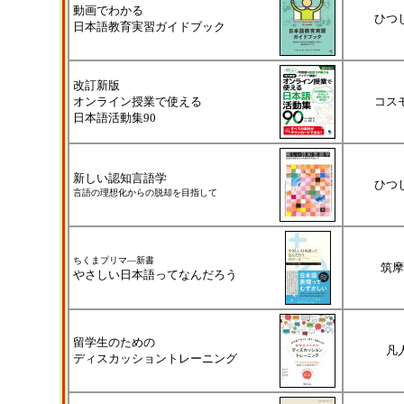
動画でわかる
ひつ
日本語教育実習ガイドブック
改訂新版
オンライン授業で使える
コス
日本語活動集90
新しい認知言語学
ひつ
言語の理想化からの脱却を目指して
ちくまプリマ―新書
筑摩
やさしい日本語ってなんだろう
留学生のための
凡
ディスカッショントレーニング