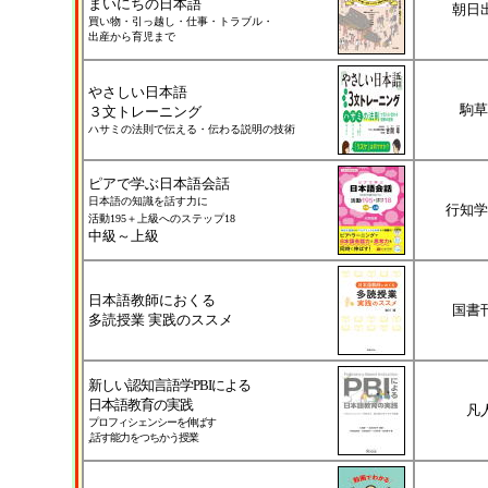
まいにちの日本語
朝日
買い物・引っ越し・仕事・トラブル・
出産から育児まで
やさしい日本語
駒草
３文トレーニング
ハサミの法則で伝える・伝わる説明の技術
ピアで学ぶ日本語会話
日本語の知識を話す力に
行知学
活動195＋上級へのステップ18
中級～上級
日本語教師におくる
国書
多読授業 実践のススメ
新しい認知言語学PBIによる
日本語教育の実践
凡
プロフィシェンシーを伸ばす
,話す能力をつちかう授業