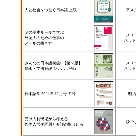
人と社会をつなぐ日本語 上級
アス
８の基本ルールで学ぶ
スリ
外国人のための仕事の
ネット
メールの書き方
みんなの日本語初級II【第２版】
スリ
翻訳・文法解説 シンハラ語版
ネット
日本語学 2024年 12月号 冬号
明治
受け入れ現場から考える
ひつ
外国人労働問題と介護の取り組み