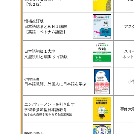
【第２版】
増補改訂版
日本語総まとめＮ１聴解
アス
【英語・ベトナム語版】
日本語初級１大地
スリ
文型説明と翻訳 タイ語版
ネット
小学館新書
小
日本語教師、外国人に日本語を学ぶ
エンパワーメントを引き出す
専修大
学習者参加型日本語教育
留学生の自律学習を育てる授業実践
図解で学ぶ