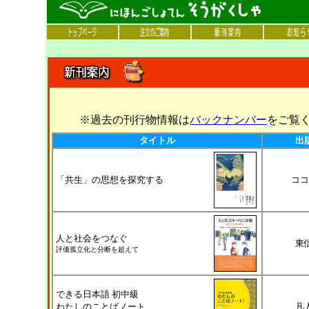
※過去の刊行物情報は
バックナンバー
をご覧
タイトル
出
「共生」の思想を探究する
ココ
人と社会をつなぐ
東
評価孤立化と分断を超えて
できる日本語 初中級
わたしのことばノート
凡