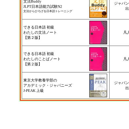
文法Buddy
ジャパン
JLPT日本語能力試験N2
出
文法からひろげる日本語トレーニング
できる日本語 初級
わたしの文法ノート
凡
【第２版】
できる日本語 初級
わたしのことばノート
凡
【第２版】
東京大学教養学部の
ジャパン
アカデミック・ジャパニーズ
出
J-PEAK 上級