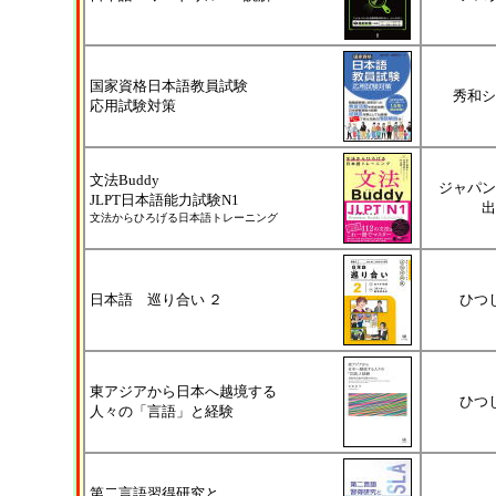
国家資格日本語教員試験
秀和シ
応用試験対策
文法Buddy
ジャパン
JLPT日本語能力試験N1
出
文法からひろげる日本語トレーニング
日本語 巡り合い ２
ひつ
東アジアから日本へ越境する
ひつ
人々の「言語」と経験
第二言語習得研究と