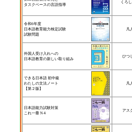
くろし
タスクベースの言語指導
令和6年度
日本語教育能力検定試験
凡
試験問題
外国人受け入れへの
ひつ
日本語教育の新しい取り組み
できる日本語 初中級
わたしの文法ノート
凡
【第２版】
日本語能力試験対策
アス
これ一冊 N４