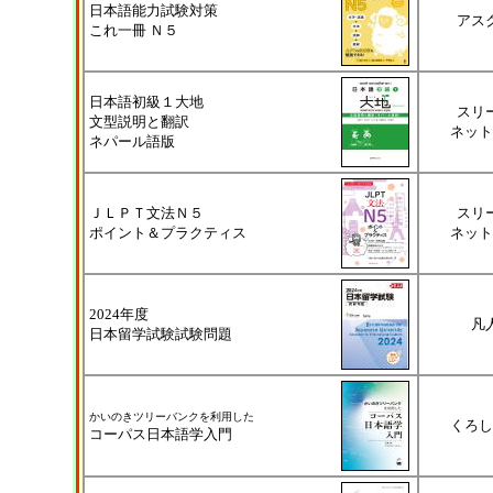
日本語能力試験対策
アス
これ一冊 Ｎ５
日本語初級１大地
スリ
文型説明と翻訳
ネット
ネパール語版
ＪＬＰＴ文法Ｎ５
スリ
ポイント＆プラクティス
ネット
2024年度
凡
日本留学試験試験問題
かいのきツリーバンクを利用した
くろし
コーパス日本語学入門