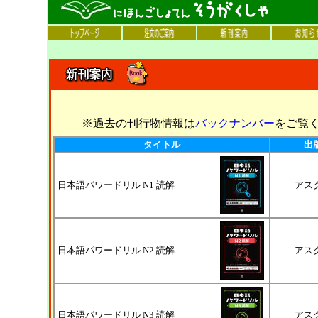
※過去の刊行物情報は
バックナンバー
をご覧
タイトル
出
日本語パワードリル N1 読解
アス
日本語パワードリル N2 読解
アス
日本語パワードリル N3 読解
アス